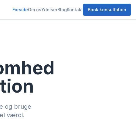
Forside
Om os
Ydelser
Blog
Kontakt
Book konsultation
ksomhed
tion
re og bruge
el værdi.